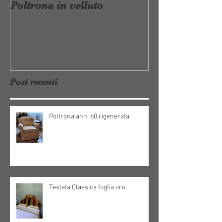
Poltrona in velluto
Crea il tuo stile
Post recenti
Poltrona anni 60 rigenerata
Testata Classica foglia oro