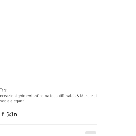
Tag:
creazioni ghimenton
Crema tessuti
Rinaldo & Margaret
sedie eleganti