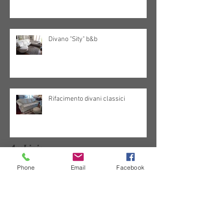
Divano "Sity" b&b
Rifacimento divani classici
Archivio
Phone
Email
Facebook
dicembre 2025
(1)
1 post
dicembre 2024
(2)
2 post
marzo 2024
(2)
2 post
novembre 2023
(1)
1 post
giugno 2023
(1)
1 post