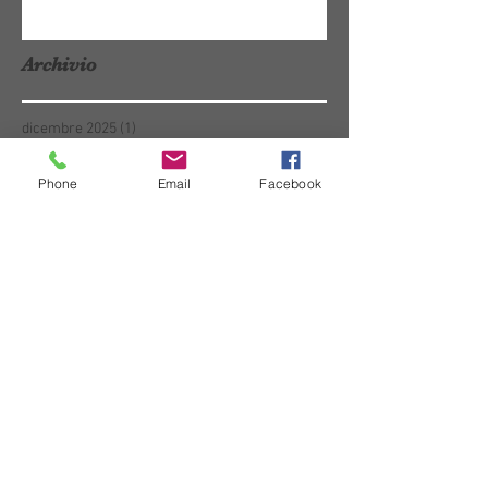
Archivio
dicembre 2025
(1)
1 post
dicembre 2024
(2)
2 post
marzo 2024
(2)
2 post
Phone
Email
Facebook
novembre 2023
(1)
1 post
giugno 2023
(1)
1 post
marzo 2023
(1)
1 post
settembre 2021
(1)
1 post
novembre 2020
(1)
1 post
luglio 2020
(1)
1 post
giugno 2020
(1)
1 post
marzo 2020
(1)
1 post
febbraio 2020
(2)
2 post
ottobre 2019
(1)
1 post
luglio 2019
(1)
1 post
aprile 2019
(2)
2 post
marzo 2019
(4)
4 post